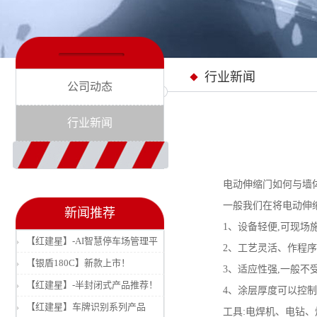
行业新闻
公司动态
行业新闻
电动伸缩门如何与墙体
一般我们在将电动伸缩
新闻推荐
1、设备轻便,可现场
【红建星】-AI智慧停车场管理平
2、工艺灵活、作程序少
台
【银盾180C】新款上市！
3、适应性强,一般不受
【红建星】-半封闭式产品推荐！
4、涂层厚度可以控制
【红建星】车牌识别系列产品
工具:电焊机、电钻、