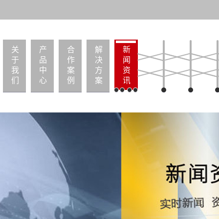
关
产
合
解
新
于
品
作
决
闻
我
中
案
方
资
们
心
例
案
讯