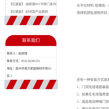
【红建星】-宙斯盾801平移门系列
水平仪材料:地埋线、
【红建星】-封闭型产品案例
用焊机把轨道制作好,水
联系我们
联系人：赵经理
联系方式：0532-82281231
地址：胶州市南方家园钢材市场D3
区-2
还有一种安装方式就是电
1、门洞完成墙面垂直无
2、如果在毛培强厚度不
3、成品电动伸缩门安装,
4、建议在电动门安装