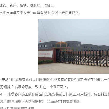
线管、轨道、角铁、膨胀丝、混凝土。
平方向偏差不大于1cm,填混凝土,混凝土表面要找平。
动门门尾部有孔可以打膨胀螺丝,或者有的有U型固定卡子在门最后一
倾斜,左右墙垛厚度一致,并在一个垂直面上。
一时,需客户施工队在成品门进场安装前自行施工,可用板材、砖石料进
门框与墙壁正面之间需有6―10mm尺寸的安装胶缝;
好之后再装地面门挡石。