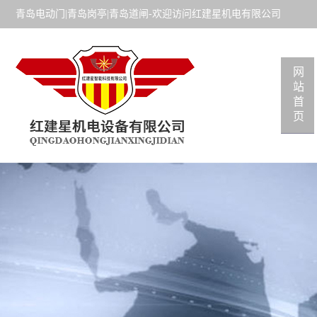
青岛电动门|青岛岗亭|青岛道闸-欢迎访问红建星机电有限公司
网
站
首
页